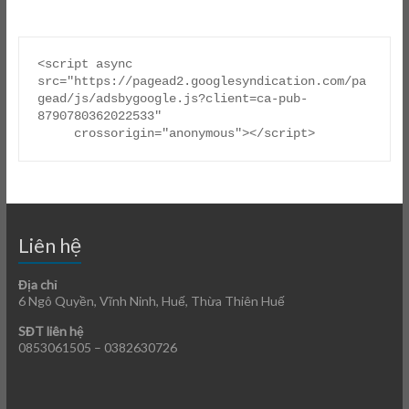
<script async 
src="https://pagead2.googlesyndication.com/pa
gead/js/adsbygoogle.js?client=ca-pub-
8790780362022533"

     crossorigin="anonymous"></script>
Liên hệ
Địa chỉ
6 Ngô Quyền, Vĩnh Ninh, Huế, Thừa Thiên Huế
SĐT liên hệ
0853061505 –
0382630726