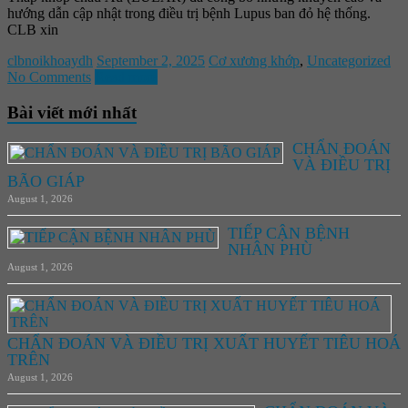
hướng dẫn cập nhật trong điều trị bệnh Lupus ban đỏ hệ thống.
CLB xin
clbnoikhoaydh
September 2, 2025
Cơ xương khớp
,
Uncategorized
No Comments
Read more
Bài viết mới nhất
CHẨN ĐOÁN
VÀ ĐIỀU TRỊ
BÃO GIÁP
August 1, 2026
TIẾP CẬN BỆNH
NHÂN PHÙ
August 1, 2026
CHẨN ĐOÁN VÀ ĐIỀU TRỊ XUẤT HUYẾT TIÊU HOÁ
TRÊN
August 1, 2026