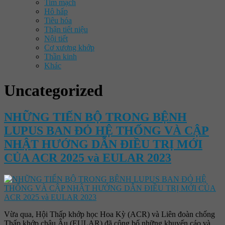
Tim mạch
Hô hấp
Tiêu hóa
Thận tiết niệu
Nội tiết
Cơ xương khớp
Thần kinh
Khác
Uncategorized
NHỮNG TIẾN BỘ TRONG BỆNH
LUPUS BAN ĐỎ HỆ THỐNG VÀ CẬP
NHẬT HƯỚNG DẪN ĐIỀU TRỊ MỚI
CỦA ACR 2025 và EULAR 2023
Vừa qua, Hội Thấp khớp học Hoa Kỳ (ACR) và Liên đoàn chống
Thấp khớp châu Âu (EULAR) đã công bố những khuyến cáo và