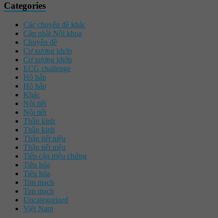
Categories
Các chuyên đề khác
Cập nhật Nội khoa
Chuyên đề
Cơ xương khớp
Cơ xương khớp
ECG challenge
Hô hấp
Hô hấp
Khác
Nội tiết
Nội tiết
Thần kinh
Thần kinh
Thận tiết niệu
Thận tiết niệu
Tiếp cận triệu chứng
Tiêu hóa
Tiêu hóa
Tim mạch
Tim mạch
Uncategorized
Việt Nam