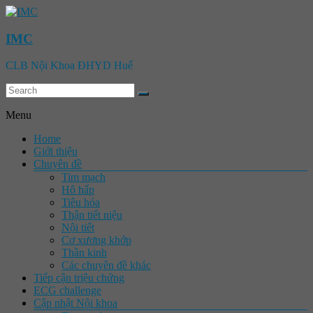
IMC
CLB Nội Khoa ĐHYD Huế
Menu
Home
Giới thiệu
Chuyên đề
Tim mạch
Hô hấp
Tiêu hóa
Thận tiết niệu
Nội tiết
Cơ xương khớp
Thần kinh
Các chuyên đề khác
Tiếp cận triệu chứng
ECG challenge
Cập nhật Nội khoa