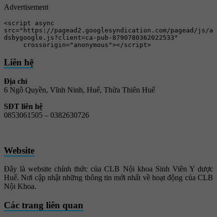
Advertisement
<script async 
src="https://pagead2.googlesyndication.com/pagead/js/a
dsbygoogle.js?client=ca-pub-8790780362022533"

     crossorigin="anonymous"></script>
Liên hệ
Địa chỉ
6 Ngô Quyền, Vĩnh Ninh, Huế, Thừa Thiên Huế
SĐT liên hệ
0853061505 –
0382630726
Website
Đây là website chính thức của CLB Nội khoa Sinh Viên Y dược
Huế. Nơi cập nhật những thông tin mới nhất về hoạt động của CLB
Nội Khoa.
Các trang liên quan