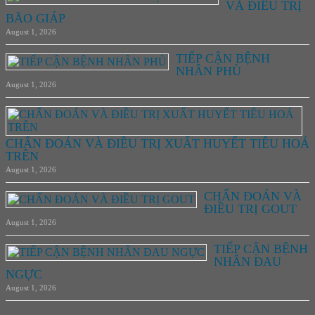
VÀ ĐIỀU TRỊ
BÃO GIÁP
August 1, 2026
TIẾP CẬN BỆNH
NHÂN PHÙ
August 1, 2026
CHẨN ĐOÁN VÀ ĐIỀU TRỊ XUẤT HUYẾT TIÊU HOÁ
TRÊN
August 1, 2026
CHẨN ĐOÁN VÀ
ĐIỀU TRỊ GOUT
August 1, 2026
TIẾP CẬN BỆNH
NHÂN ĐAU
NGỰC
August 1, 2026