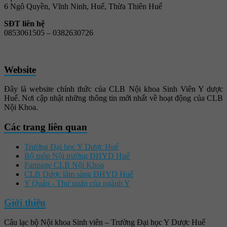
6 Ngô Quyền, Vĩnh Ninh, Huế, Thừa Thiên Huế
SĐT liên hệ
0853061505 –
0382630726
Website
Đây là website chính thức của CLB Nội khoa Sinh Viên Y dược
Huế. Nơi cập nhật những thông tin mới nhất về hoạt động của CLB
Nội Khoa.
Các trang liên quan
Trường Đại học Y Dược Huế
Bộ môn Nội trường ĐHYD Huế
Fanpage CLB Nội Khoa
CLB Dược lâm sàng ĐHYD Huế
Y Quán - Thư quán của ngành Y
Giới thiệu
Câu lạc bộ Nội khoa Sinh viên – Trường Đại học Y Dược Huế