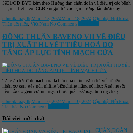
3931/QĐ-BYT kèm theo Hướng dẫn chẩn đoán và điều trị các bệnh
Thận – Tiết niệu. CLB xin gửi tới các bạn hướng dẫn dưới đây
clbnoikhoaydh
March 18, 2024
March 18, 2024
Cập nhật Nội khoa
,
Thận tiết niệu
,
Việt Nam
No Comments
Read more
ĐỒNG THUẬN BAVENO VII VỀ ĐIỀU
TRỊ XUẤT HUYẾT TIÊU HOÁ DO
TĂNG ÁP LỰC TĨNH MẠCH CỬA
Tăng áp lực tĩnh mạch cửa là hậu quả chính gặp chủ yếu ở bệnh
nhân xơ gan, gây nên những biếnchứng nặng nề như: Xuất huyết
tiêu hóa do giãn vỡ tĩnh mạch thực quản và/hoặc tĩnh mạch dạ
clbnoikhoaydh
March 10, 2024
March 10, 2024
Cập nhật Nội khoa
,
Tiêu hóa
No Comments
Read more
Bài viết mới nhất
CHẨN ĐOÁN