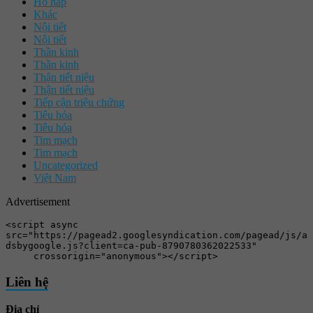
Hô hấp
Khác
Nội tiết
Nội tiết
Thần kinh
Thần kinh
Thận tiết niệu
Thận tiết niệu
Tiếp cận triệu chứng
Tiêu hóa
Tiêu hóa
Tim mạch
Tim mạch
Uncategorized
Việt Nam
Advertisement
<script async 
src="https://pagead2.googlesyndication.com/pagead/js/a
dsbygoogle.js?client=ca-pub-8790780362022533"

     crossorigin="anonymous"></script>
Liên hệ
Địa chỉ