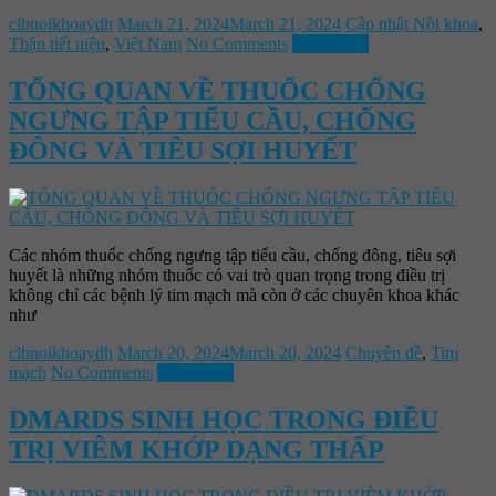
clbnoikhoaydh
March 21, 2024
March 21, 2024
Cập nhật Nội khoa
,
Thận tiết niệu
,
Việt Nam
No Comments
Read more
TỔNG QUAN VỀ THUỐC CHỐNG
NGƯNG TẬP TIỂU CẦU, CHỐNG
ĐÔNG VÀ TIÊU SỢI HUYẾT
Các nhóm thuốc chống ngưng tập tiểu cầu, chống đông, tiêu sợi
huyết là những nhóm thuốc có vai trò quan trọng trong điều trị
không chỉ các bệnh lý tim mạch mà còn ở các chuyên khoa khác
như
clbnoikhoaydh
March 20, 2024
March 20, 2024
Chuyên đề
,
Tim
mạch
No Comments
Read more
DMARDS SINH HỌC TRONG ĐIỀU
TRỊ VIÊM KHỚP DẠNG THẤP