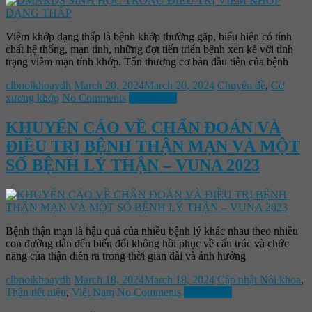
Viêm khớp dạng thấp là bệnh khớp thường gặp, biểu hiện có tính
chất hệ thống, mạn tính, những đợt tiến triển bệnh xen kẽ với tình
trạng viêm mạn tính khớp. Tổn thương cơ bản đầu tiên của bệnh
clbnoikhoaydh
March 20, 2024
March 20, 2024
Chuyên đề
,
Cơ
xương khớp
No Comments
Read more
KHUYẾN CÁO VỀ CHẨN ĐOÁN VÀ
ĐIỀU TRỊ BỆNH THẬN MẠN VÀ MỘT
SỐ BỆNH LÝ THẬN – VUNA 2023
Bệnh thận mạn là hậu quả của nhiều bệnh lý khác nhau theo nhiều
con đường dẫn đến biến đổi không hồi phục về cấu trúc và chức
năng của thận diễn ra trong thời gian dài và ảnh hưởng
clbnoikhoaydh
March 18, 2024
March 18, 2024
Cập nhật Nội khoa
,
Thận tiết niệu
,
Việt Nam
No Comments
Read more