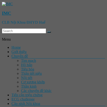
IMC
CLB Nội Khoa ĐHYD Huế
Menu
Home
Giới thiệu
Chuyên đề
Tim mạch
Hô hấp
Tiêu hóa
Thận tiết niệu
Nội tiết
Cơ xương khớp
Thần kinh
Các chuyên đề khác
Tiếp cận triệu chứng
ECG challenge
Cập nhật Nội khoa