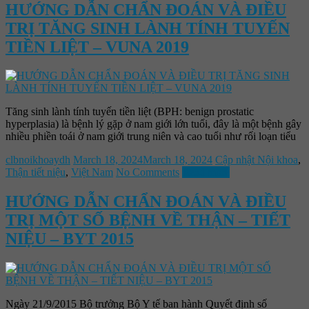
HƯỚNG DẪN CHẨN ĐOÁN VÀ ĐIỀU
TRỊ TĂNG SINH LÀNH TÍNH TUYẾN
TIỀN LIỆT – VUNA 2019
Tăng sinh lành tính tuyến tiền liệt (BPH: benign prostatic
hyperplasia) là bệnh lý gặp ở nam giới lớn tuổi, đây là một bệnh gây
nhiều phiền toái ở nam giới trung niên và cao tuổi như rối loạn tiểu
clbnoikhoaydh
March 18, 2024
March 18, 2024
Cập nhật Nội khoa
,
Thận tiết niệu
,
Việt Nam
No Comments
Read more
HƯỚNG DẪN CHẨN ĐOÁN VÀ ĐIỀU
TRỊ MỘT SỐ BỆNH VỀ THẬN – TIẾT
NIỆU – BYT 2015
Ngày 21/9/2015 Bộ trưởng Bộ Y tế ban hành Quyết định số