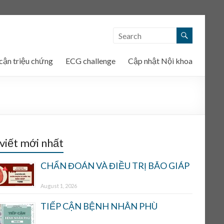
cận triệu chứng
ECG challenge
Cập nhật Nội khoa
 viết mới nhất
CHẨN ĐOÁN VÀ ĐIỀU TRỊ BÃO GIÁP
August 1, 2026
TIẾP CẬN BỆNH NHÂN PHÙ