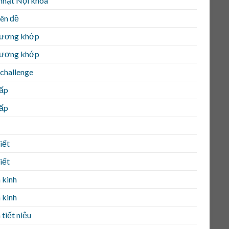
nhật Nội khoa
ên đề
ương khớp
ương khớp
challenge
ấp
ấp
iết
iết
 kinh
 kinh
tiết niệu