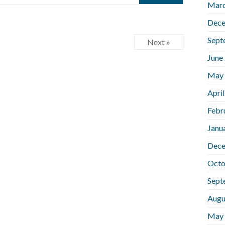
Marc
Dece
Sept
Next »
June
May
Apri
Febr
Janu
Dece
Octo
Sept
Augu
May