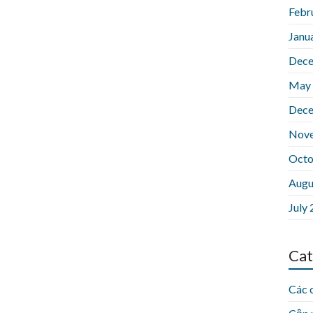
Febr
Janu
Dece
May
Dece
Nov
Octo
Augu
July
Cat
Các 