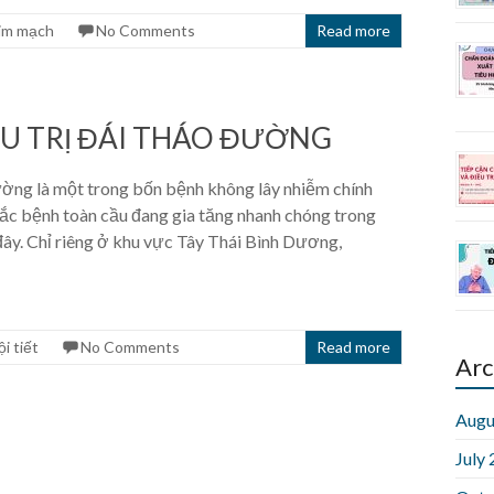
im mạch
No Comments
Read more
ỀU TRỊ ĐÁI THÁO ĐƯỜNG
ường là một trong bốn bệnh không lây nhiễm chính
ắc bệnh toàn cầu đang gia tăng nhanh chóng trong
ây. Chỉ riêng ở khu vực Tây Thái Bình Dương,
i tiết
No Comments
Read more
Arc
Augu
July