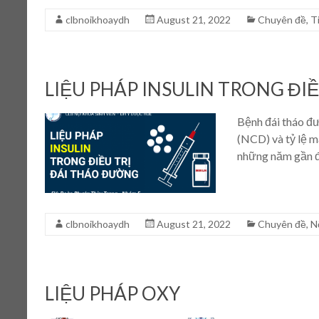
clbnoikhoaydh
August 21, 2022
Chuyên đề
,
T
LIỆU PHÁP INSULIN TRONG ĐI
Bệnh đái tháo đ
(NCD) và tỷ lệ m
những năm gần đ
clbnoikhoaydh
August 21, 2022
Chuyên đề
,
Nộ
LIỆU PHÁP OXY