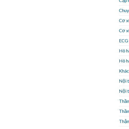
Cập 
Chuy
Cơ x
Cơ x
ECG 
Hô h
Hô h
Khác
Nội t
Nội t
Thần
Thần
Thận 