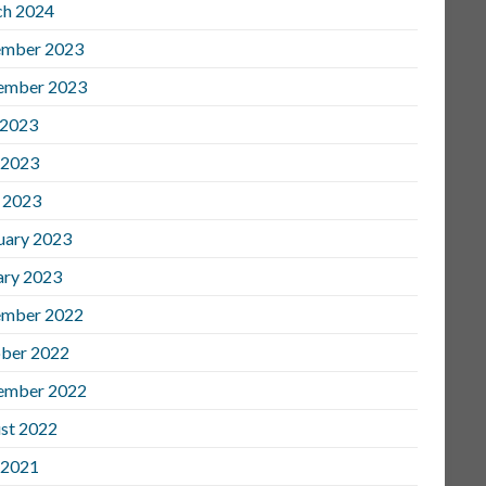
h 2024
mber 2023
ember 2023
 2023
 2023
l 2023
uary 2023
ary 2023
mber 2022
ber 2022
ember 2022
st 2022
 2021