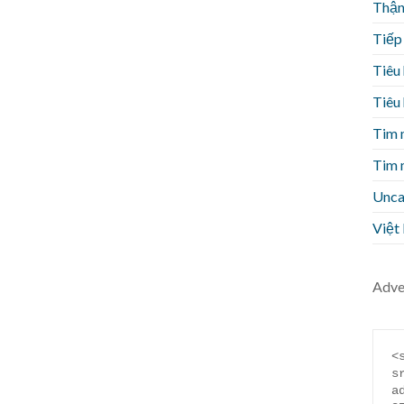
Thận 
Tiếp
Tiêu
Tiêu
Tim 
Tim 
Unca
Việt
Adve
<
s
a