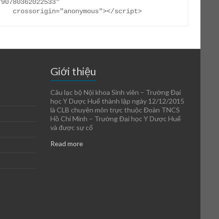
790780362022533"

     crossorigin="anonymous"></script>
Giới thiệu
Câu lạc bộ Nội khoa Sinh viên – Trường Đại
học Y Dược Huế thành lập ngày 12/12/2015
là CLB chuyên môn trực thuộc Đoàn TNCS
Hồ Chí Minh – Trường Đại học Y Dược Huế
và được sự cố
Read more