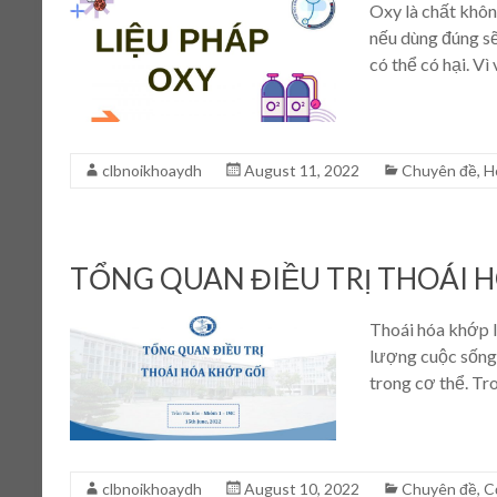
Oxy là chất khôn
nếu dùng đúng sẽ
có thể có hại. Vì
clbnoikhoaydh
August 11, 2022
Chuyên đề
,
H
TỔNG QUAN ĐIỀU TRỊ THOÁI 
Thoái hóa khớp l
lượng cuộc sống
trong cơ thể. Tro
clbnoikhoaydh
August 10, 2022
Chuyên đề
,
C