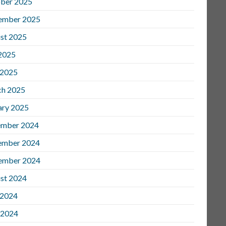
ber 2025
ember 2025
st 2025
 2025
 2025
h 2025
ary 2025
mber 2024
ember 2024
ember 2024
st 2024
 2024
 2024