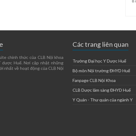
8
e
Các trang liên quan
site chính thức của CLB Nội khoa
Trường Đại học Y Dược Huế
Y dược Huế. Nơi cập nhật những
ới nhất về hoạt động của CLB Nội
Bộ môn Nội trường ĐHYD Huế
Fanpage CLB Nội Khoa
CLB Dược lâm sàng ĐHYD Huế
Y Quán - Thư quán của ngành Y