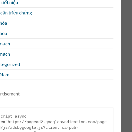
tiết niệu
 cận triệu chứng
 hóa
 hóa
mạch
mạch
tegorized
 Nam
rtisement
script async 
rc="https://pagead2.googlesyndication.com/page
d/js/adsbygoogle.js?client=ca-pub-