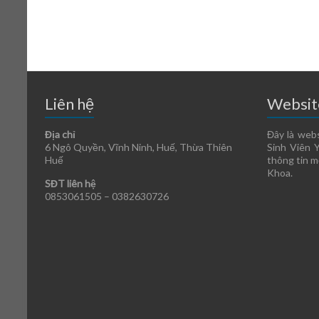
Liên hệ
Websit
Địa chỉ
Đây là web
6 Ngô Quyền, Vĩnh Ninh, Huế, Thừa Thiên
Sinh Viên 
Huế
thông tin m
Khoa.
SĐT liên hệ
0853061505 –
0382630726