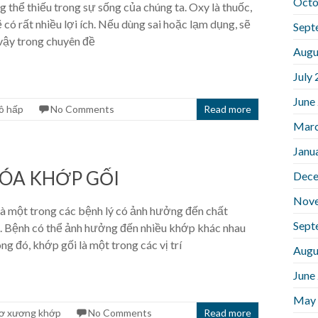
Octo
g thể thiếu trong sự sống của chúng ta. Oxy là thuốc,
 có rất nhiều lợi ích. Nếu dùng sai hoặc lạm dụng, sẽ
Sept
 vậy trong chuyên đề
Augu
July
June
ô hấp
No Comments
Read more
Marc
Janu
HÓA KHỚP GỐI
Dece
Nov
à một trong các bệnh lý có ảnh hưởng đến chất
Sept
. Bệnh có thể ảnh hưởng đến nhiều khớp khác nhau
ng đó, khớp gối là một trong các vị trí
Augu
June
May
ơ xương khớp
No Comments
Read more