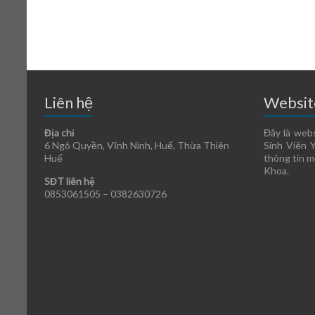
Liên hệ
Websit
Địa chỉ
Đây là web
6 Ngô Quyền, Vĩnh Ninh, Huế, Thừa Thiên
Sinh Viên 
Huế
thông tin m
Khoa.
SĐT liên hệ
0853061505 –
0382630726