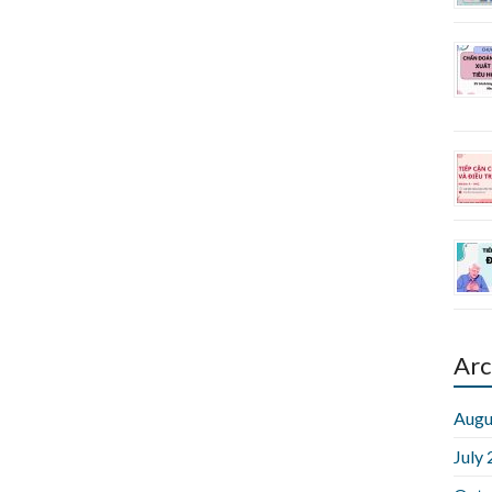
Arc
Augu
July