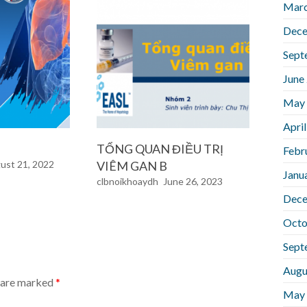
Marc
Dece
Sept
June
May
Apri
TỔNG QUAN ĐIỀU TRỊ
Febr
ust 21, 2022
VIÊM GAN B
Janu
clbnoikhoaydh
June 26, 2023
Dece
Octo
Sept
Augu
s are marked
*
May