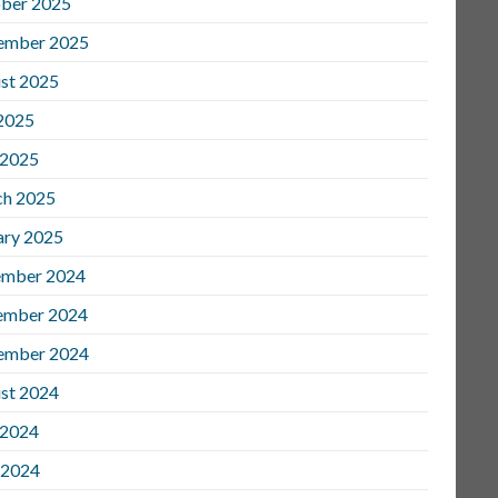
ber 2025
ember 2025
st 2025
 2025
 2025
h 2025
ary 2025
mber 2024
ember 2024
ember 2024
st 2024
 2024
 2024