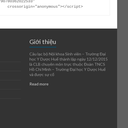
790780362022533"

     crossorigin="anonymous"></script>
Giới thiệu
Câu lạc bộ Nội khoa Sinh viên – Trường Đại
học Y Dược Huế thành lập ngày 12/12/2015
là CLB chuyên môn trực thuộc Đoàn TNCS
Hồ Chí Minh – Trường Đại học Y Dược Huế
và được sự cố
Read more