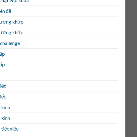
nhật Nội khoa
ên đề
ương khớp
ương khớp
challenge
ấp
ấp
iết
iết
 kinh
 kinh
tiết niệu