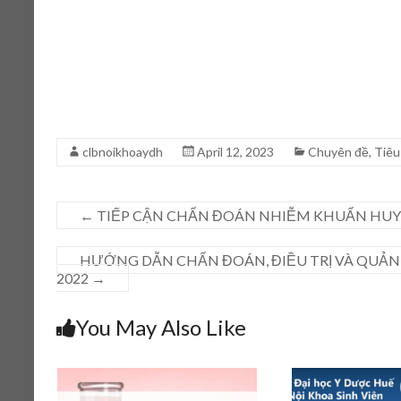
clbnoikhoaydh
April 12, 2023
Chuyên đề
,
Tiêu
←
TIẾP CẬN CHẨN ĐOÁN NHIỄM KHUẨN HUY
HƯỚNG DẪN CHẨN ĐOÁN, ĐIỀU TRỊ VÀ QUẢN
2022
→
You May Also Like