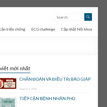
cận triệu chứng
ECG challenge
Cập nhật Nội khoa
 viết mới nhất
CHẨN ĐOÁN VÀ ĐIỀU TRỊ BÃO GIÁP
August 1, 2026
TIẾP CẬN BỆNH NHÂN PHÙ