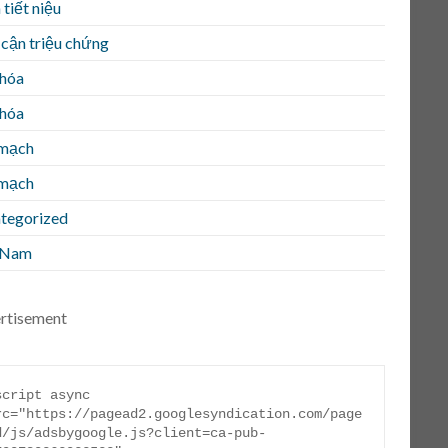
tiết niệu
 cận triệu chứng
 hóa
 hóa
mạch
mạch
tegorized
 Nam
rtisement
script async 
rc="https://pagead2.googlesyndication.com/page
d/js/adsbygoogle.js?client=ca-pub-