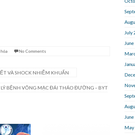
Octo
Sept
Augu
July
June
 hóa
No Comments
Marc
Janu
ẾT VÀ SHOCK NHIỄM KHUẨN
Dece
Nov
 LÝ BỆNH VÕNG MẠC ĐÁI THÁO ĐƯỜNG – BYT
Sept
Augu
June
May