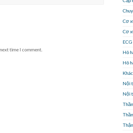
Cập 
Chuy
Cơ x
Cơ x
ECG 
 next time I comment.
Hô h
Hô h
Khác
Nội t
Nội t
Thần
Thần
Thận 