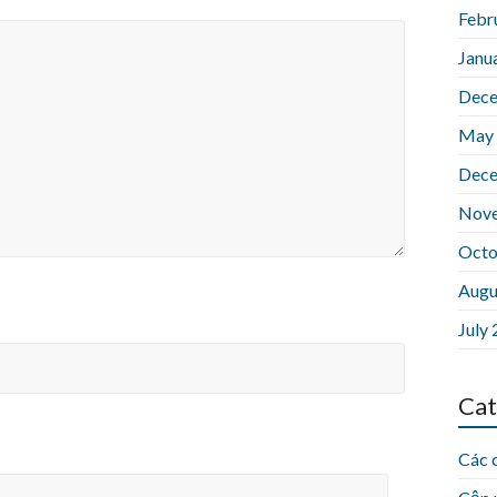
Febr
Janu
Dece
May
Dece
Nov
Octo
Augu
July
Cat
Các 