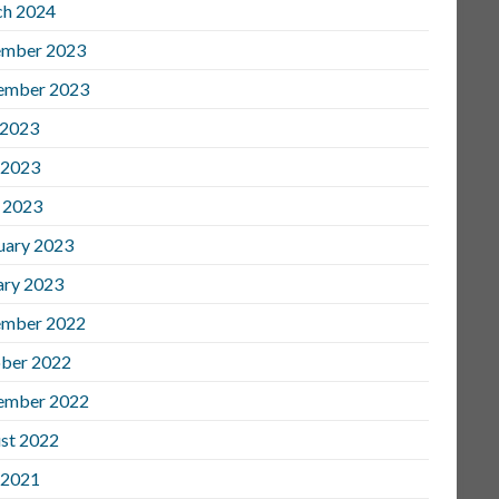
h 2024
mber 2023
ember 2023
 2023
 2023
l 2023
uary 2023
ary 2023
mber 2022
ber 2022
ember 2022
st 2022
 2021