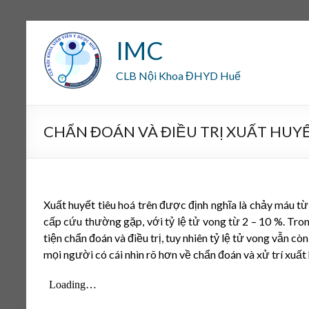
IMC
CLB Nội Khoa ĐHYD Huế
CHẨN ĐOÁN VÀ ĐIỀU TRỊ XUẤT HUY
Xuất huyết tiêu hoá trên được định nghĩa là chảy máu t
cấp cứu thường gặp, với tỷ lệ tử vong từ 2 – 10 %. Tr
tiện chẩn đoán và điều trị, tuy nhiên tỷ lệ tử vong vẫn c
mọi người có cái nhìn rõ hơn về chẩn đoán và xử trí xuất 