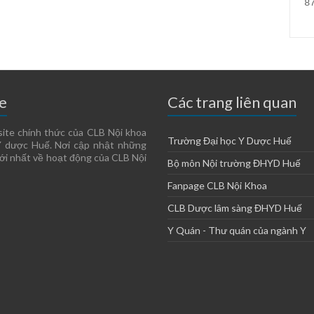
8
e
Các trang liên quan
site chính thức của CLB Nội khoa
Trường Đại học Y Dược Huế
Y dược Huế. Nơi cập nhật những
ới nhất về hoạt động của CLB Nội
Bộ môn Nội trường ĐHYD Huế
Fanpage CLB Nội Khoa
CLB Dược lâm sàng ĐHYD Huế
Y Quán - Thư quán của ngành Y