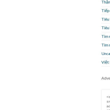
Thận 
Tiếp
Tiêu
Tiêu
Tim 
Tim 
Unca
Việt
Adve
<
s
a