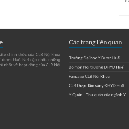
8
e
Các trang liên quan
site chính thức của CLB Nội khoa
Trường Đại học Y Dược Huế
Y dược Huế. Nơi cập nhật những
ới nhất về hoạt động của CLB Nội
Bộ môn Nội trường ĐHYD Huế
Fanpage CLB Nội Khoa
CLB Dược lâm sàng ĐHYD Huế
Y Quán - Thư quán của ngành Y