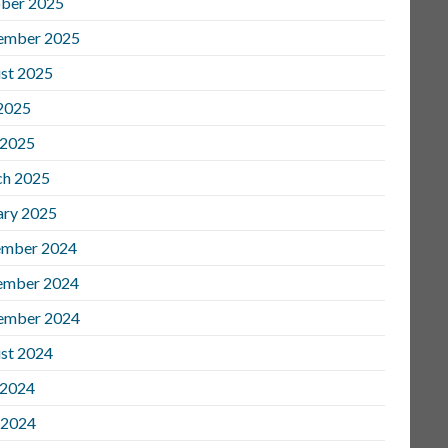
ber 2025
ember 2025
st 2025
 2025
 2025
h 2025
ary 2025
mber 2024
ember 2024
ember 2024
st 2024
 2024
 2024