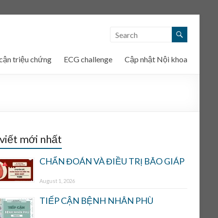
cận triệu chứng
ECG challenge
Cập nhật Nội khoa
 viết mới nhất
CHẨN ĐOÁN VÀ ĐIỀU TRỊ BÃO GIÁP
August 1, 2026
TIẾP CẬN BỆNH NHÂN PHÙ