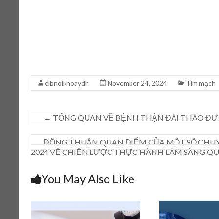
clbnoikhoaydh
November 24, 2024
Tim mạch
←
TỔNG QUAN VỀ BỆNH THẬN ĐÁI THÁO Đ
ĐỒNG THUẬN QUAN ĐIỂM CỦA MỘT SỐ CHUYÊ
2024 VỀ CHIẾN LƯỢC THỰC HÀNH LÂM SÀNG QU
You May Also Like