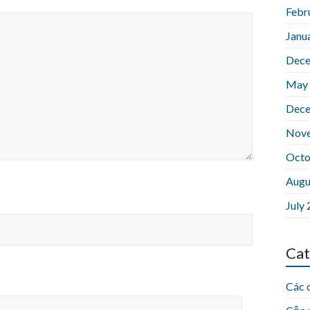
Febr
Janu
Dece
May
Dece
Nov
Octo
Augu
July
Cat
Các 