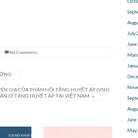
Octo
Sept
Augu
July
June
No Comments
Marc
Janu
ƯỜNG
Dece
Nov
N GIA CỦA PHÂN HỘI TĂNG HUYẾT ÁP (VSH)
ẢN LÝ TĂNG HUYẾT ÁP TẠI VIỆT NAM
→
Sept
Augu
June
May