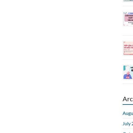
Arc
Augu
July