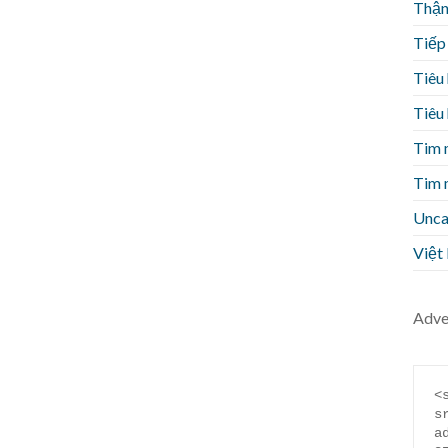
Thận 
Tiếp
Tiêu
Tiêu
Tim 
Tim 
Unca
Việt
Adve
<
s
a