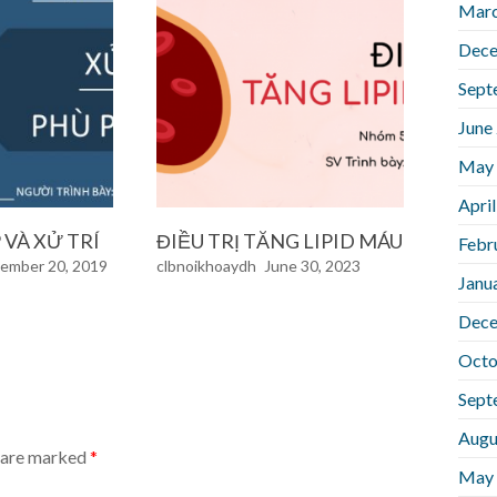
Marc
Dece
Sept
June
May
Apri
 VÀ XỬ TRÍ
ĐIỀU TRỊ TĂNG LIPID MÁU
Febr
ember 20, 2019
clbnoikhoaydh
June 30, 2023
Janu
Dece
Octo
Sept
Augu
s are marked
*
May