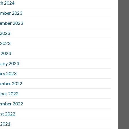
h 2024
mber 2023
ember 2023
 2023
 2023
l 2023
uary 2023
ary 2023
mber 2022
ber 2022
ember 2022
st 2022
 2021