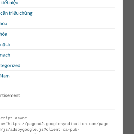
tiết niệu
 cận triệu chứng
 hóa
 hóa
mạch
mạch
tegorized
 Nam
rtisement
script async 
rc="https://pagead2.googlesyndication.com/page
d/js/adsbygoogle.js?client=ca-pub-