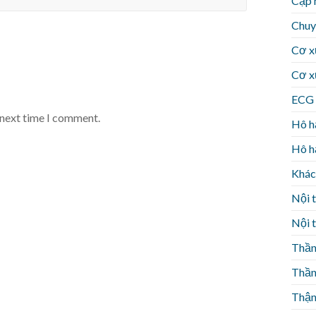
Cập 
Chuy
Cơ x
Cơ x
ECG 
 next time I comment.
Hô h
Hô h
Khác
Nội t
Nội t
Thần
Thần
Thận 