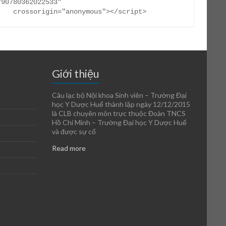
790780362022533"

     crossorigin="anonymous"></script>
Giới thiệu
Câu lạc bộ Nội khoa Sinh viên – Trường Đại
học Y Dược Huế thành lập ngày 12/12/2015
là CLB chuyên môn trực thuộc Đoàn TNCS
Hồ Chí Minh – Trường Đại học Y Dược Huế
và được sự cố
Read more