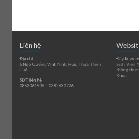
Liên hệ
Websit
Địa chỉ
Đây là web
6 Ngô Quyền, Vĩnh Ninh, Huế, Thừa Thiên
Sinh Viên 
Huế
thông tin m
Khoa.
SĐT liên hệ
0853061505 –
0382630726