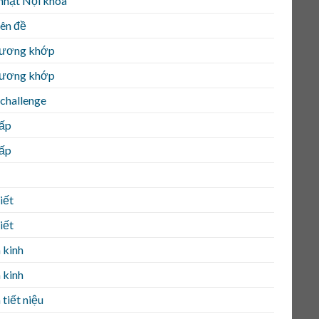
nhật Nội khoa
ên đề
ương khớp
ương khớp
challenge
ấp
ấp
iết
iết
 kinh
 kinh
tiết niệu