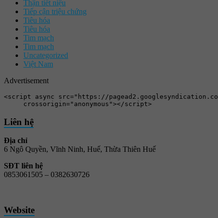
Thận tiết niệu
Tiếp cận triệu chứng
Tiêu hóa
Tiêu hóa
Tim mạch
Tim mạch
Uncategorized
Việt Nam
Advertisement
<script async src="https://pagead2.googlesyndication.co
     crossorigin="anonymous"></script>
Liên hệ
Địa chỉ
6 Ngô Quyền, Vĩnh Ninh, Huế, Thừa Thiên Huế
SĐT liên hệ
0853061505 –
0382630726
Website