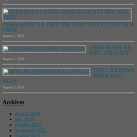
CHẨN ĐOÁN VÀ ĐIỀU TRỊ XUẤT HUYẾT TIÊU HOÁ
TRÊN
August 1, 2026
CHẨN ĐOÁN VÀ
ĐIỀU TRỊ GOUT
August 1, 2026
TIẾP CẬN BỆNH
NHÂN ĐAU
NGỰC
August 1, 2026
Archives
August 2026
July 2026
October 2025
September 2025
August 2025