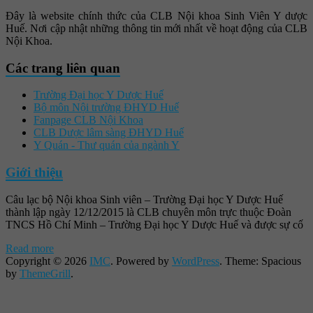
Đây là website chính thức của CLB Nội khoa Sinh Viên Y dược
Huế. Nơi cập nhật những thông tin mới nhất về hoạt động của CLB
Nội Khoa.
Các trang liên quan
Trường Đại học Y Dược Huế
Bộ môn Nội trường ĐHYD Huế
Fanpage CLB Nội Khoa
CLB Dược lâm sàng ĐHYD Huế
Y Quán - Thư quán của ngành Y
Giới thiệu
Câu lạc bộ Nội khoa Sinh viên – Trường Đại học Y Dược Huế
thành lập ngày 12/12/2015 là CLB chuyên môn trực thuộc Đoàn
TNCS Hồ Chí Minh – Trường Đại học Y Dược Huế và được sự cố
Read more
Copyright © 2026
IMC
. Powered by
WordPress
. Theme: Spacious
by
ThemeGrill
.