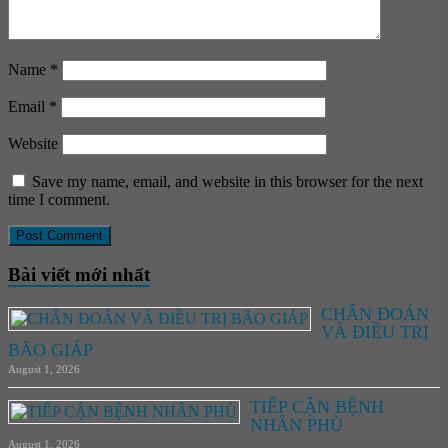
Name
*
Email
*
Website
Save my name, email, and website in this browser for the next
time I comment.
Bài viết mới nhất
CHẨN ĐOÁN
VÀ ĐIỀU TRỊ
BÃO GIÁP
August 1, 2026
TIẾP CẬN BỆNH
NHÂN PHÙ
August 1, 2026