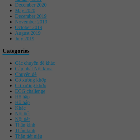
December 2020
May 2020
December 2019
November 2019
October 2019
August 2019
July 2019
Categories
Các chuyên đề khác
Cập nhật Nội khoa
Chuyên đề
Cơ xương khớp
Cơ xương khớp
ECG challenge
Hô hấp
Hô hấp
Khác
Nội tiết
Nội tiết
Thần kinh
Thần kinh
Thận tiết niệu