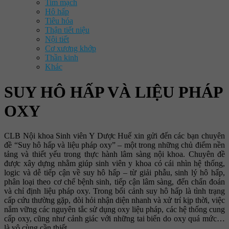
Tim mạch
Hô hấp
Tiêu hóa
Thận tiết niệu
Nội tiết
Cơ xương khớp
Thần kinh
Khác
SUY HÔ HẤP VÀ LIỆU PHÁP
OXY
CLB Nội khoa Sinh viên Y Dược Huế xin gửi đến các bạn chuyên
đề “Suy hô hấp và liệu pháp oxy” – một trong những chủ điểm nền
tảng và thiết yếu trong thực hành lâm sàng nội khoa. Chuyên đề
được xây dựng nhằm giúp sinh viên y khoa có cái nhìn hệ thống,
logic và dễ tiếp cận về suy hô hấp – từ giải phẫu, sinh lý hô hấp,
phân loại theo cơ chế bệnh sinh, tiếp cận lâm sàng, đến chẩn đoán
và chỉ định liệu pháp oxy. Trong bối cảnh suy hô hấp là tình trạng
cấp cứu thường gặp, đòi hỏi nhận diện nhanh và xử trí kịp thời, việc
nắm vững các nguyên tắc sử dụng oxy liệu pháp, các hệ thống cung
cấp oxy, cũng như cảnh giác với những tai biến do oxy quá mức…
là vô cùng cần thiết.