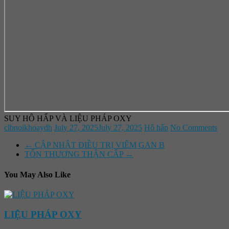
SUY HÔ HẤP VÀ LIỆU PHÁP OXY
clbnoikhoaydh
July 27, 2025
July 27, 2025
Hô hấp
No Comments
←
CẬP NHẬT ĐIỀU TRỊ VIÊM GAN B
TỔN THƯƠNG THẬN CẤP
→
You May Also Like
LIỆU PHÁP OXY