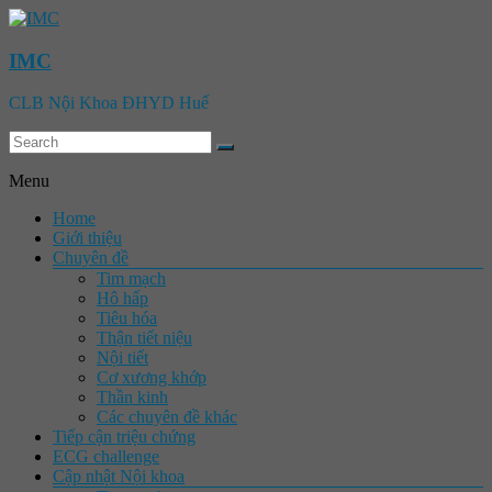
IMC
CLB Nội Khoa ĐHYD Huế
Menu
Home
Giới thiệu
Chuyên đề
Tim mạch
Hô hấp
Tiêu hóa
Thận tiết niệu
Nội tiết
Cơ xương khớp
Thần kinh
Các chuyên đề khác
Tiếp cận triệu chứng
ECG challenge
Cập nhật Nội khoa