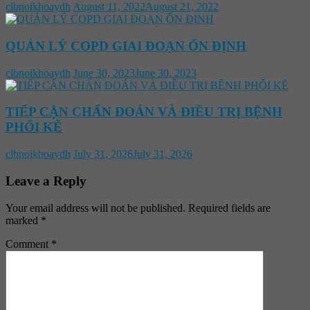
clbnoikhoaydh
August 11, 2022
August 21, 2022
QUẢN LÝ COPD GIAI ĐOẠN ỔN ĐỊNH
clbnoikhoaydh
June 30, 2023
June 30, 2023
TIẾP CẬN CHẨN ĐOÁN VÀ ĐIỀU TRỊ BỆNH
PHỔI KẼ
clbnoikhoaydh
July 31, 2026
July 31, 2026
Leave a Reply
Your email address will not be published.
Required fields are
marked
*
Comment
*